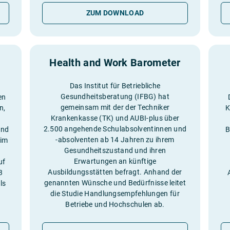
ZUM DOWNLOAD
Health and Work Barometer
Das Institut für Betriebliche
Gesundheitsberatung (IFBG) hat
en
gemeinsam mit der der Techniker
n,
K
Krankenkasse (TK) und AUBI-plus über
2.500 angehende Schulabsolventinnen und
und
B
-absolventen ab 14 Jahren zu ihrem
 im
Gesundheitszustand und ihren
Erwartungen an künftige
uf
Ausbildungsstätten befragt. Anhand der
3
genannten Wünsche und Bedürfnisse leitet
ls
die Studie Handlungsempfehlungen für
Betriebe und Hochschulen ab.