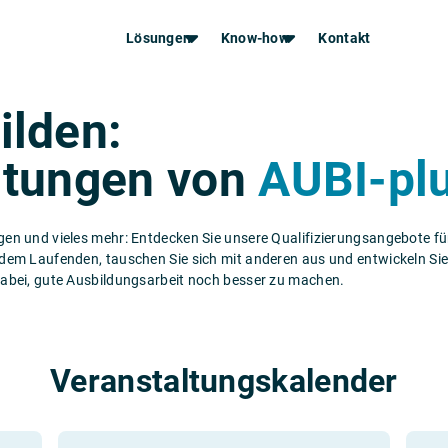
Lösungen
Know-how
Kontakt
ilden:
Lehrstellen besetzen
Veranstaltungen
Ausbildungsqualität zertifizieren
KnowledgeHub
ltungen von
AUBI-pl
Azubi-Workshops
Employer Branding
Blog
Bewerberauswahl
Gesundheitsmanagement
en und vieles mehr: Entdecken Sie unsere Qualifizierungsangebote für
dem Laufenden, tauschen Sie sich mit anderen aus und entwickeln Sie 
dabei, gute Ausbildungsarbeit noch besser zu machen.
Veranstaltungs­kalender