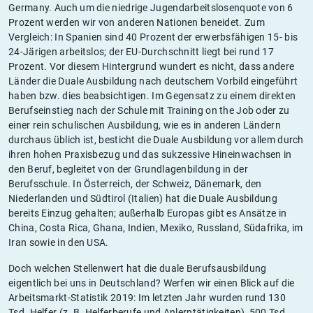
Germany. Auch um die niedrige Jugendarbeitslosenquote von 6
Prozent werden wir von anderen Nationen beneidet. Zum
Vergleich: In Spanien sind 40 Prozent der erwerbsfähigen 15- bis
24-Järigen arbeitslos; der EU-Durchschnitt liegt bei rund 17
Prozent. Vor diesem Hintergrund wundert es nicht, dass andere
Länder die Duale Ausbildung nach deutschem Vorbild eingeführt
haben bzw. dies beabsichtigen. Im Gegensatz zu einem direkten
Berufseinstieg nach der Schule mit Training on the Job oder zu
einer rein schulischen Ausbildung, wie es in anderen Ländern
durchaus üblich ist, besticht die Duale Ausbildung vor allem durch
ihren hohen Praxisbezug und das sukzessive Hineinwachsen in
den Beruf, begleitet von der Grundlagenbildung in der
Berufsschule. In Österreich, der Schweiz, Dänemark, den
Niederlanden und Südtirol (Italien) hat die Duale Ausbildung
bereits Einzug gehalten; außerhalb Europas gibt es Ansätze in
China, Costa Rica, Ghana, Indien, Mexiko, Russland, Südafrika, im
Iran sowie in den USA.
Doch welchen Stellenwert hat die duale Berufsausbildung
eigentlich bei uns in Deutschland? Werfen wir einen Blick auf die
Arbeitsmarkt-Statistik 2019: Im letzten Jahr wurden rund 130
Tsd. Helfer (z. B. Helferberufe und Anlerntätigkeiten), 500 Tsd.