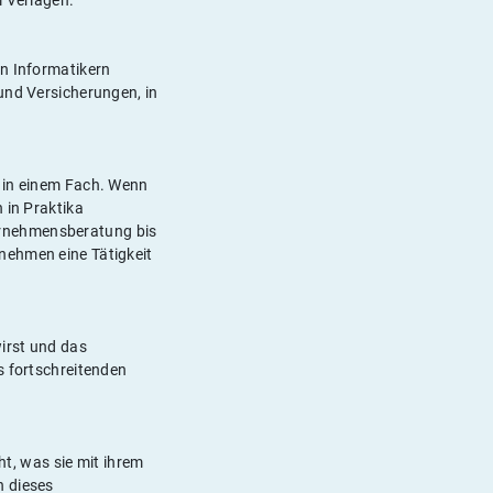
i Verlagen.
on Informatikern
und Versicherungen, in
e in einem Fach. Wenn
 in Praktika
ernehmensberatung bis
nehmen eine Tätigkeit
irst und das
s fortschreitenden
ht, was sie mit ihrem
n dieses