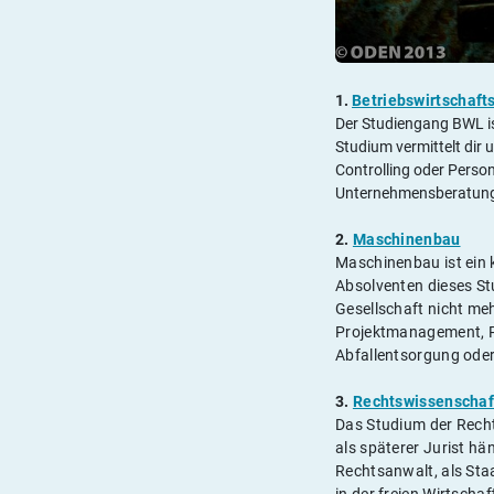
1.
Betriebswirtschaft
Der Studiengang BWL is
Studium vermittelt dir
Controlling oder Person
Unternehmensberatung, 
2.
Maschinenbau
Maschinenbau ist ein 
Absolventen dieses St
Gesellschaft nicht me
Projektmanagement, P
Abfallentsorgung oder
3.
Rechtswissenschaf
Das Studium der Recht
als späterer Jurist h
Rechtsanwalt, als Sta