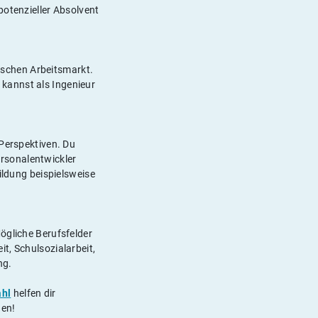
potenzieller Absolvent
schen Arbeitsmarkt.
kannst als Ingenieur
 Perspektiven. Du
rsonalentwickler
ildung beispielsweise
ögliche Berufsfelder
t, Schulsozialarbeit,
ng.
ahl
helfen dir
nen!