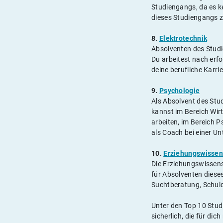
Studiengangs, da es ke
dieses Studiengangs z.
8.
Elektrotechnik
Absolventen des Stud
Du arbeitest nach erf
deine berufliche Karri
9.
Psychologie
Als Absolvent des Stud
kannst im Bereich Wi
arbeiten, im Bereich P
als Coach bei einer 
10.
Erziehungswissen
Die Erziehungswissens
für Absolventen dieses
Suchtberatung, Schuld
Unter den Top 10 Stud
sicherlich, die für di