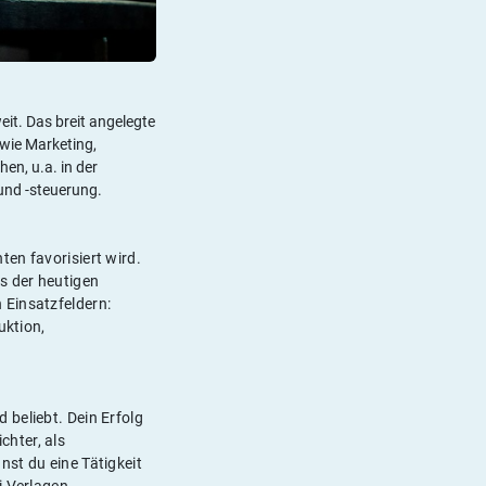
t. Das breit angelegte
 wie Marketing,
en, u.a. in der
und -steuerung.
en favorisiert wird.
s der heutigen
 Einsatzfeldern:
ktion,
 beliebt. Dein Erfolg
hter, als
st du eine Tätigkeit