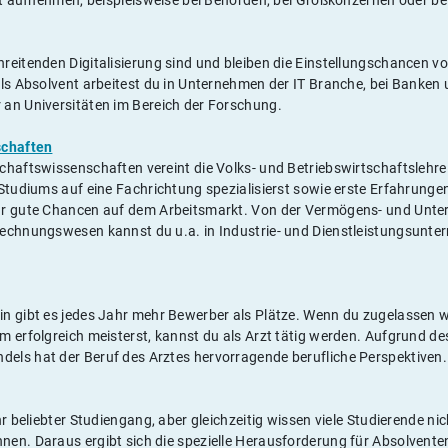
ft aufnehmen, beispielsweise bei Behörden, bei Großkonzernen oder be
reitenden Digitalisierung sind und bleiben die Einstellungschancen v
Als Absolvent arbeitest du in Unternehmen der IT Branche, bei Banken 
an Universitäten im Bereich der Forschung.
schaften
chaftswissenschaften vereint die Volks- und Betriebswirtschaftslehr
Studiums auf eine Fachrichtung spezialisierst sowie erste Erfahrungen
hr gute Chancen auf dem Arbeitsmarkt. Von der Vermögens- und Unt
echnungswesen kannst du u.a. in Industrie- und Dienstleistungsunter
n gibt es jedes Jahr mehr Bewerber als Plätze. Wenn du zugelassen w
m erfolgreich meisterst, kannst du als Arzt tätig werden. Aufgrund de
ls hat der Beruf des Arztes hervorragende berufliche Perspektiven.
hr beliebter Studiengang, aber gleichzeitig wissen viele Studierende nic
en. Daraus ergibt sich die spezielle Herausforderung für Absolvente