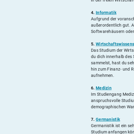
in der freien Wirtscha
4.
Informatik
Aufgrund der voransch
außerordentlich gut. 
Softwarehäusern oder 
5.
Wirtschaftswissen
Das Studium der Wirts
du dich innerhalb des 
sammelst, hast du se
hin zum Finanz- und R
aufnehmen.
6.
Medizin
Im Studiengang Medizi
anspruchsvolle Studiu
demographischen Wande
7.
Germanistik
Germanistik ist ein se
Studium anfangen könn