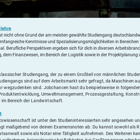
slehre
t nicht ohne Grund der am meisten gewählte Studiengang deutschlandwei
 umfangreiche Kenntnisse und Spezialisierungsmöglichkeiten in Bereichen
al. Berufliche Perspektiven ergeben sich für dich in diversen Arbeitsbranch
dem Finanzwesen, im Bereich der Logistik sowie in der Projektplanung 
klassischer Studiengang, der zu einem Großteil von männlichen Student
udiengangs sind auf dem Arbeitsmarkt sehr gefragt, da Maschinen au
hr wegzudenken sind. Jobchancen hast du beispielsweise in folgenden
roduktentwicklung, Umweltmanagement, Prozessgestaltung, Konstru
 im Bereich der Landwirtschaft.
t
swissenschaft ist unter den Studieninteressierten sehr angesehen und
ängt maßgebend von deinen Examensnoten ab. Du kannst sowohl als Ric
atsanwalt sowie als Notar eine Tätigkeit aufnehmen. Des Weiteren kann