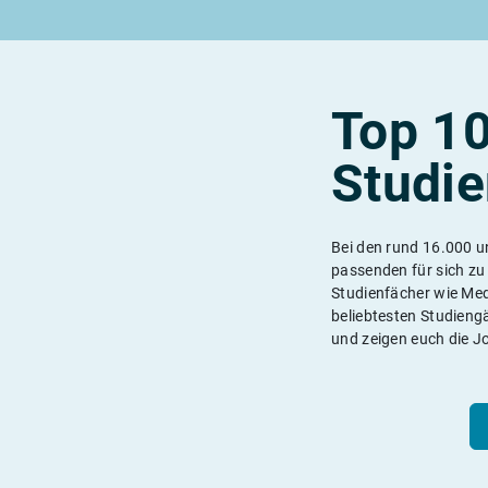
Rund um die Lehre
Rund um das duale Studium
Rund um Berufe
Lehrstellen 2026
Duale Studienplätze 2026
Lehrlingseinkommen
Alle Städte von A-Z
Duale Studiengänge von A-Z
Berufe nach Themen
Rechte in der Lehre
Alle Orte von A-Z
Alle Lehrberufe
Top 10
Studi
Bei den rund 16.000 un
Lass dich finden
Berufs-Check starten
passenden für sich zu
Studienfächer wie Med
beliebtesten Studieng
und zeigen euch die J