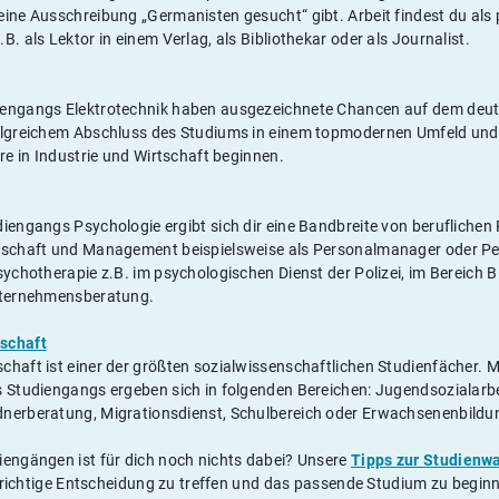
ine Ausschreibung „Germanisten gesucht“ gibt. Arbeit findest du als 
B. als Lektor in einem Verlag, als Bibliothekar oder als Journalist.
iengangs Elektrotechnik haben ausgezeichnete Chancen auf dem deut
olgreichem Abschluss des Studiums in einem topmodernen Umfeld und 
ere in Industrie und Wirtschaft beginnen.
iengangs Psychologie ergibt sich dir eine Bandbreite von beruflichen
rtschaft und Management beispielsweise als Personalmanager oder Pe
sychotherapie z.B. im psychologischen Dienst der Polizei, im Bereich B
Unternehmensberatung.
schaft
chaft ist einer der größten sozialwissenschaftlichen Studienfächer. M
 Studiengangs ergeben sich in folgenden Bereichen: Jugendsozialarbei
nerberatung, Migrationsdienst, Schulbereich oder Erwachsenenbildu
iengängen ist für dich noch nichts dabei? Unsere
Tipps zur Studienw
ch richtige Entscheidung zu treffen und das passende Studium zu begin