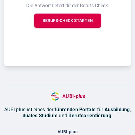
Die Antwort liefert dir der Berufs-Check.
BERUFS-CHECK STARTEN
AUBI-
plus
AUBI-plus ist eines der
führenden Portale
für
Ausbildung
,
duales Studium
und
Berufsorientierung
.
AUBI-plus