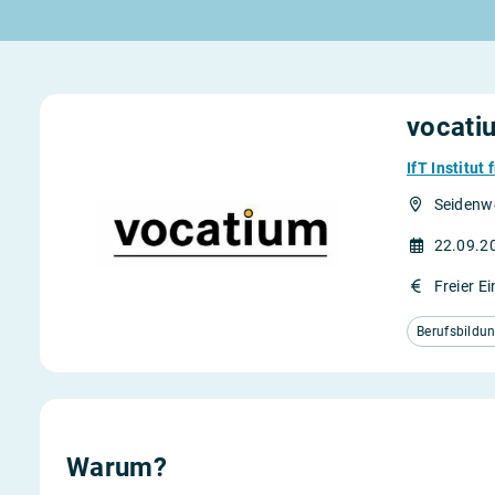
Rund um die Lehre
Rund um das duale Studium
Rund um Berufe
Lehrstellen 2026
Duale Studienplätze 2026
Lehrlingseinkommen
Alle Städte von A-Z
Duale Studiengänge von A-Z
Berufe nach Themen
Rechte in der Lehre
Alle Orte von A-Z
Alle Lehrberufe
vocati
IfT Institu
Seidenwe
22.09.2
Lass dich finden
Berufs-Check starten
Freier Ei
Berufsbildu
Warum?