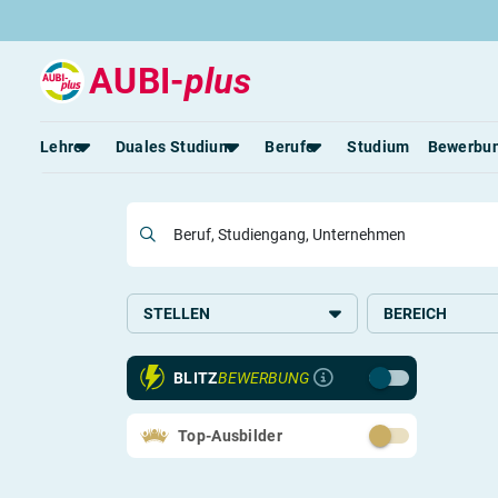
AUBI-
plus
Jetzt
Lehre
Duales Studium
Berufe
Studium
Bewerbu
Beruf, Studiengang, Unternehmen
Rund um die Lehre
Rund um das duale Studium
Rund um Berufe
Lehrstellen 2026
Duale Studienplätze 2026
Lehrlingseinkommen
Alle Städte von A-Z
Duale Studiengänge von A-Z
Berufe nach Themen
Rechte in der Lehre
Alle Orte von A-Z
Alle Lehrberufe
STELLEN
BEREICH
BLITZ
BEWERBUNG
Top-Ausbilder
Lass dich finden
Berufs-Check starten