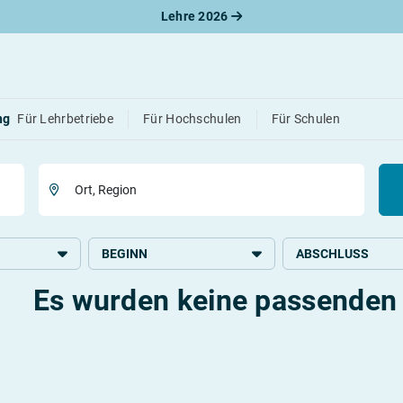
Lehre 2026
 die
passende
Stelle 
ng
Für Lehrbetriebe
Für Hochschulen
Für Schulen
Ort, Region
BEGINN
ABSCHLUSS
Es wurden keine passenden 