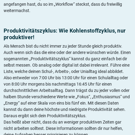
angefangen hast, du so im „Workflow“ steckst, dass du freiwillig
weitermachst.
Produktivitätszyklus: Wie Kohlenstoffzyklus, nur
produktiver!
Als Mensch bist du nicht immer zu jeder Stunde gleich produktiv.
Auch wenn sich das die eine oder der andere wünschen würde. Einen
sogenannten „Produktivitätszyklus“ kannst du ganz einfach bei dir
selbst messen. Ob analog oder digital ist dabei irrelevant. Führe eine
Liste, welche deinen Schul-, Arbeits-, oder Unialltag ideal abbildet.
Also entweder von 7:00 Uhr bis 13:00 Uhr für einen Schulalltag oder
von 8:00 Uhr morgens bis nachmittags 16:45 Uhr für einen
durchschnittlichen Arbeitsalltag. Dann trägst du zu jeder vollen oder
halben Stunde verschiedene Werte wie „Fokus“, „Enthusiasmus“ und
„Energy“ auf einer Skala von eins bis fünf ein. Mit diesen Daten
kannst du dann deine höchste und niedrigste Produktivität sehen.
Daraus ergibt sich dein Produktivitätszyklus.
Das heißt aber nicht, dass du an weniger produktiven Zeiten gar
nicht arbeiten solltest. Diese Informationen sollten dir nur helfen,
deine Aufgaben besser priorisieren zu können.