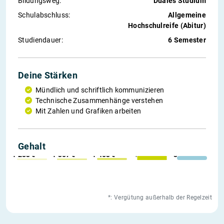
Bildungsweg:
Duales Studium
Schul­abschluss:
Allgemeine
Hochschulreife (Abitur)
Studiendauer:
6 Semester
Deine Stärken
Mündlich und schriftlich kommunizieren
Technische Zusammenhänge verstehen
Mit Zahlen und Grafiken arbeiten
1. Jahr
2. Jahr
3. Jahr
*weitere
Einstieg
Gehalt
1 283 €
1 357 €
1 453 €
1 587 €
3 800 €
*: Vergütung außerhalb der Regelzeit