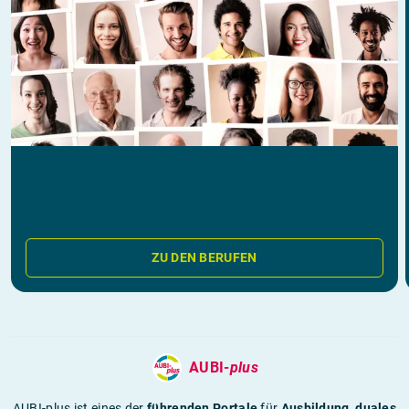
ZU DEN BERUFEN
AUBI-
plus
AUBI-plus ist eines der
führenden Portale
für
Ausbildung
,
duales