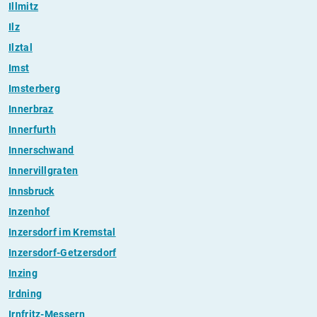
Illmitz
Ilz
Ilztal
Imst
Imsterberg
Innerbraz
Innerfurth
Innerschwand
Innervillgraten
Innsbruck
Inzenhof
Inzersdorf im Kremstal
Inzersdorf-Getzersdorf
Inzing
Irdning
Irnfritz-Messern