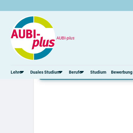
AUBI-
plus
Hochschulen
Hochschulmarketing
Hochschulmarketing m
Lehre
Duales Studium
Berufe
Studium
Bewerbung
Rund um die Lehre
Rund um das duale Studium
Rund um Berufe
Lehrstellen 2026
Duale Studienplätze 2026
Lehrlingseinkommen
Alle Städte von A-Z
Duale Studiengänge von A-Z
Berufe nach Themen
Rechte in der Lehre
Alle Orte von A-Z
Alle Lehrberufe