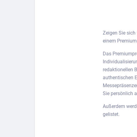
Berufs-Check starten
Zeigen Sie sich 
Lass dich finden
einem Premiumpr
Das Premiumprof
Individualisier
redaktionellen 
authentischen E
Messepräsenzen
Sie persönlich a
Außerdem werde
gelistet.