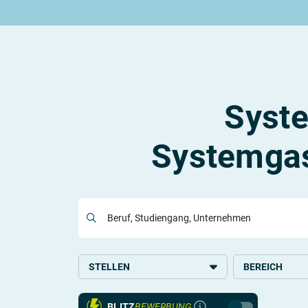
Rund um die Lehre
Rund um das duale Studium
Rund um Berufe
Lehrstellen 2026
Duale Studienplätze 2026
Lehrlingseinkommen
Alle Städte von A-Z
Duale Studiengänge von A-Z
Berufe nach Themen
Rechte in der Lehre
Alle Orte von A-Z
Alle Lehrberufe
Syst
Systemgas
Lass dich finden
Berufs-Check starten
Beruf, Studiengang, Unternehmen
STELLEN
BEREICH
Lehre
Bauwesen und 
BLITZ
BEWERBUNG