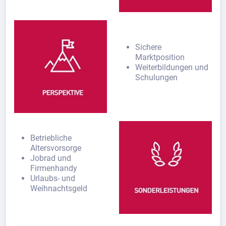
Sichere
Marktposition
Weiterbildungen und
Schulungen
Betriebliche
Altersvorsorge
Jobrad und
Firmenhandy
Urlaubs- und
Weihnachtsgeld