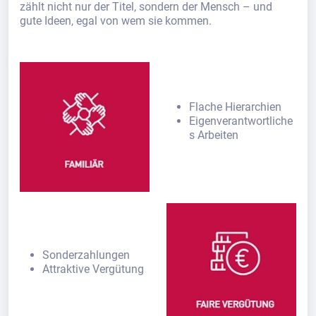
zählt nicht nur der Titel, sondern der Mensch – und
gute Ideen, egal von wem sie kommen.
Flache Hierarchien
Eigenverantwortliche
s Arbeiten
Sonderzahlungen
Attraktive Vergütung