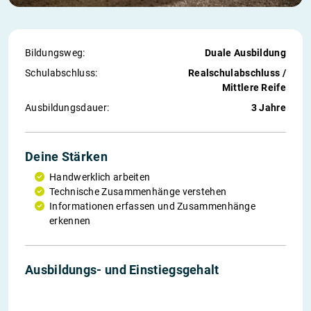
Bildungsweg:
Duale Ausbildung
Schul­abschluss:
Realschulabschluss /
Mittlere Reife
Ausbildungs­dauer:
3 Jahre
Deine Stärken
Handwerklich arbeiten
Technische Zusammenhänge verstehen
Informationen erfassen und Zusammenhänge
erkennen
1. Jahr
2. Jahr
3. Jahr
Einstieg
Ausbildungs- und Einstiegs­gehalt
775 €
890 €
995 €
2 604 €