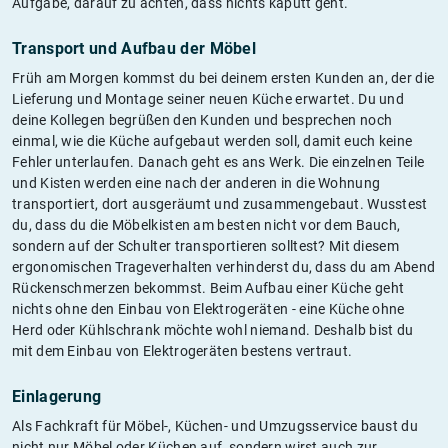
Aufgabe, darauf zu achten, dass nichts kaputt geht.
Transport und Aufbau der Möbel
Früh am Morgen kommst du bei deinem ersten Kunden an, der die
Lieferung und Montage seiner neuen Küche erwartet. Du und
deine Kollegen begrüßen den Kunden und besprechen noch
einmal, wie die Küche aufgebaut werden soll, damit euch keine
Fehler unterlaufen. Danach geht es ans Werk. Die einzelnen Teile
und Kisten werden eine nach der anderen in die Wohnung
transportiert, dort ausgeräumt und zusammengebaut. Wusstest
du, dass du die Möbelkisten am besten nicht vor dem Bauch,
sondern auf der Schulter transportieren solltest? Mit diesem
ergonomischen Trageverhalten verhinderst du, dass du am Abend
Rückenschmerzen bekommst. Beim Aufbau einer Küche geht
nichts ohne den Einbau von Elektrogeräten - eine Küche ohne
Herd oder Kühlschrank möchte wohl niemand. Deshalb bist du
mit dem Einbau von Elektrogeräten bestens vertraut.
Einlagerung
Als Fachkraft für Möbel-, Küchen- und Umzugsservice baust du
nicht nur Möbel oder Küchen auf, sondern wirst auch zur