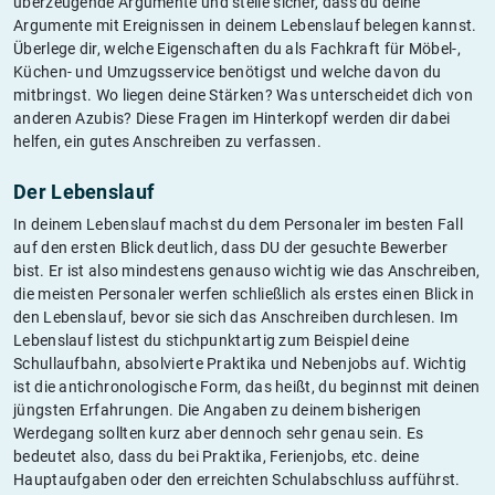
überzeugende Argumente und stelle sicher, dass du deine
Argumente mit Ereignissen in deinem Lebenslauf belegen kannst.
Überlege dir, welche Eigenschaften du als Fachkraft für Möbel-,
Küchen- und Umzugsservice benötigst und welche davon du
mitbringst. Wo liegen deine Stärken? Was unterscheidet dich von
anderen Azubis? Diese Fragen im Hinterkopf werden dir dabei
helfen, ein gutes Anschreiben zu verfassen.
Der Lebenslauf
In deinem Lebenslauf machst du dem Personaler im besten Fall
auf den ersten Blick deutlich, dass DU der gesuchte Bewerber
bist. Er ist also mindestens genauso wichtig wie das Anschreiben,
die meisten Personaler werfen schließlich als erstes einen Blick in
den Lebenslauf, bevor sie sich das Anschreiben durchlesen. Im
Lebenslauf listest du stichpunktartig zum Beispiel deine
Schullaufbahn, absolvierte Praktika und Nebenjobs auf. Wichtig
ist die antichronologische Form, das heißt, du beginnst mit deinen
jüngsten Erfahrungen. Die Angaben zu deinem bisherigen
Werdegang sollten kurz aber dennoch sehr genau sein. Es
bedeutet also, dass du bei Praktika, Ferienjobs, etc. deine
Hauptaufgaben oder den erreichten Schulabschluss aufführst.