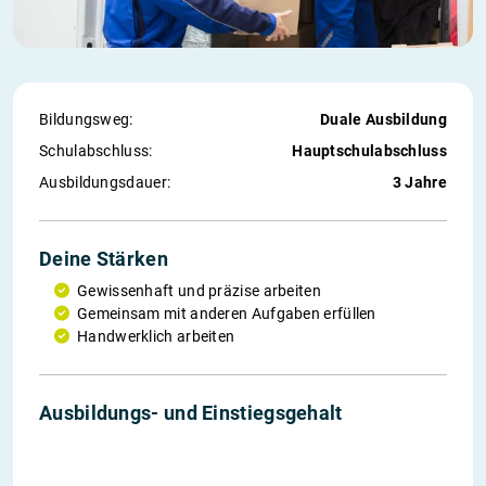
Bildungsweg:
Duale Ausbildung
Schul­abschluss:
Hauptschulabschluss
Ausbildungs­dauer:
3 Jahre
Deine Stärken
Gewissenhaft und präzise arbeiten
Gemeinsam mit anderen Aufgaben erfüllen
Handwerklich arbeiten
1. Jahr
2. Jahr
3. Jahr
Einstieg
Ausbildungs- und Einstiegs­gehalt
750 €
860 €
980 €
2 764 €