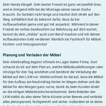
Dein Handy klingelt. Dein bester Freund ist ganz verzweifelt dran,
weil er dringend Hilfe bei der Montage seiner neuen Küche
braucht. Du fackelst nicht lange und machst dich direkt auf den
Weg, schließlich bist du bekannt dafür, dass du bei
Aufbauarbeiten gerne und gut mit anpackst. Während in deiner
Freizeit ein nettes Dankeschön zur Belohnung auf dich wartet,
kannst du dein „Hobby“ auch zum Beruf machen und mit deinen
Aufbaukünsten Geld verdienen: Nämlich als Fachkraft für Möbel-,
Küchen- und Umzugsservice!
Planung und Verladen der Möbel
Dein Arbeitsalltag beginnt oftmals im Lager deiner Firma. Dort
schaust du dir auf dem Plan an, welche Möbelauslieferungen oder
Umzüge für den Tag anstehen und bereitest die Verladung der
Möbel auf den LKW vor. Hierbei achtest du darauf, dass die Möbel
für den Aufbau am Nachmittag hinten im Wagen stehen und die
Möbel für den Morgen ganz vorne, damit du beim Kunden direkt
an die nötigen Möbelstücke herankommst. Beim Beladen des
LKW stellst du also deine Tetris-Künste unter Beweis und verlädst
alles platzsparend, fachgerecht und sicher. Außerdem ist es deine