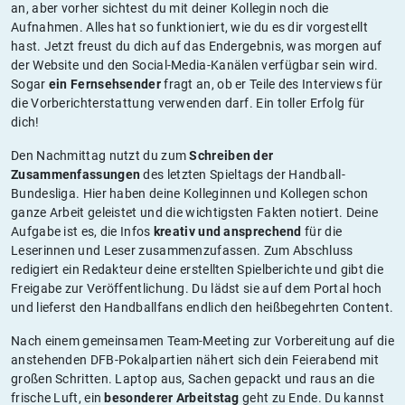
an, aber vorher sichtest du mit deiner Kollegin noch die
Aufnahmen. Alles hat so funktioniert, wie du es dir vorgestellt
hast. Jetzt freust du dich auf das Endergebnis, was morgen auf
der Website und den Social-Media-Kanälen verfügbar sein wird.
Sogar
ein Fernsehsender
fragt an, ob er Teile des Interviews für
die Vorberichterstattung verwenden darf. Ein toller Erfolg für
dich!
Den Nachmittag nutzt du zum
Schreiben der
Zusammenfassungen
des letzten Spieltags der Handball-
Bundesliga. Hier haben deine Kolleginnen und Kollegen schon
ganze Arbeit geleistet und die wichtigsten Fakten notiert. Deine
Aufgabe ist es, die Infos
kreativ und ansprechend
für die
Leserinnen und Leser zusammenzufassen. Zum Abschluss
redigiert ein Redakteur deine erstellten Spielberichte und gibt die
Freigabe zur Veröffentlichung. Du lädst sie auf dem Portal hoch
und lieferst den Handballfans endlich den heißbegehrten Content.
Nach einem gemeinsamen Team-Meeting zur Vorbereitung auf die
anstehenden DFB-Pokalpartien nähert sich dein Feierabend mit
großen Schritten. Laptop aus, Sachen gepackt und raus an die
frische Luft, ein
besonderer Arbeitstag
geht zu Ende. Du kannst