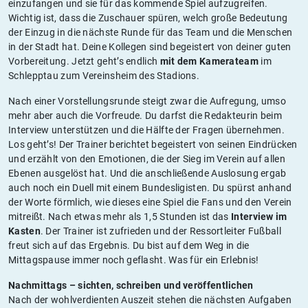
einzufangen und sie für das kommende Spiel aufzugreifen.
Wichtig ist, dass die Zuschauer spüren, welch große Bedeutung
der Einzug in die nächste Runde für das Team und die Menschen
in der Stadt hat. Deine Kollegen sind begeistert von deiner guten
Vorbereitung. Jetzt geht’s endlich
mit dem Kamerateam
im
Schlepptau zum Vereinsheim des Stadions.
Nach einer Vorstellungsrunde steigt zwar die Aufregung, umso
mehr aber auch die Vorfreude. Du darfst die Redakteurin beim
Interview unterstützen und die Hälfte der Fragen übernehmen.
Los geht’s! Der Trainer berichtet begeistert von seinen Eindrücken
und erzählt von den Emotionen, die der Sieg im Verein auf allen
Ebenen ausgelöst hat. Und die anschließende Auslosung ergab
auch noch ein Duell mit einem Bundesligisten. Du spürst anhand
der Worte förmlich, wie dieses eine Spiel die Fans und den Verein
mitreißt. Nach etwas mehr als 1,5 Stunden ist das
Interview im
Kasten
. Der Trainer ist zufrieden und der Ressortleiter Fußball
freut sich auf das Ergebnis. Du bist auf dem Weg in die
Mittagspause immer noch geflasht. Was für ein Erlebnis!
Nachmittags – sichten, schreiben und veröffentlichen
Nach der wohlverdienten Auszeit stehen die nächsten Aufgaben