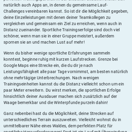
natürlich auch Apps an, in denen du gemeinsame Lauf-
Challenges vereinbaren kannst. So ist dir die Möglichkeit gegeben,
deine Einzelleistungen mit denen deiner Teamkollegen zu
vergleichen und gemeinsam ein Ziel zu erreichen, wenn auch in
Distanz zueinander. Sportliche Trainingserfolge sind doch viel
schöner, wenn man sie in einer Gruppe meistert, außerdem
spornen sie an und machen Lust auf mehr!
Wenn du bisher wenige sportliche Erfahrungen sammeln
konntest, beginne ruhig mit kurzen Laufstrecken. Grenze bei
Google Maps eine Strecke ein, die du dir je nach
Leistungsfähigkeit alle paar Tage vornimmst, am besten natürlich
ohne mehrtägige Unterbrechungen. Nach wenigen
Trainingseinheiten kannst du die Distanz vielleicht schon um ein
paar Meter erweitern. Du wirst merken, die sportlichen Erfolge
hinsichtlich deiner Ausdauer machen sich zusätzlich auf der
Waage bemerkbar und die Winterpfunde purzeln dahin!
Ganz nebenbei hast du die Möglichkeit, deine Strecken auf
unterschiedliches Terrain auszuweiten. Vielleicht wohnst du in
unmittelbarer Nähe eines Waldes, dem perfekten Platz für
sportliche Herausforderungen! Dort ist ein Lauf mit Überwindung