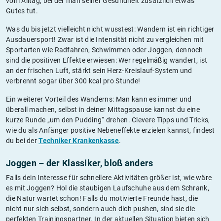
vom Alltag, bei der man seiner Gesundheit zusätzlich etwas
Gutes tut.
Was du bis jetzt vielleicht nicht wusstest: Wandern ist ein richtiger
Ausdauersport! Zwar ist die Intensität nicht zu vergleichen mit
Sportarten wie Radfahren, Schwimmen oder Joggen, dennoch
sind die positiven Effekte erwiesen: Wer regelmäßig wandert, ist
an der frischen Luft, stärkt sein Herz-Kreislauf-System und
verbrennt sogar über 300 kcal pro Stunde!
Ein weiterer Vorteil des Wanderns: Man kann es immer und
überall machen, selbst in deiner Mittagspause kannst du eine
kurze Runde „um den Pudding“ drehen. Clevere Tipps und Tricks,
wie du als Anfänger positive Nebeneffekte erzielen kannst, findest
du bei der
Techniker Krankenkasse
.
Joggen – der Klassiker, bloß anders
Falls dein Interesse für schnellere Aktivitäten größer ist, wie wäre
es mit Joggen? Hol die staubigen Laufschuhe aus dem Schrank,
die Natur wartet schon! Falls du motivierte Freunde hast, die
nicht nur sich selbst, sondern auch dich pushen, sind sie die
perfekten Trainingspartner. In der aktuellen Situation bieten sich