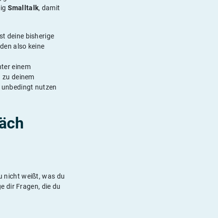
nig
Smalltalk
, damit
st deine bisherige
rden also keine
nter einem
d zu deinem
u unbedingt nutzen
räch
u nicht weißt, was du
 dir Fragen, die du