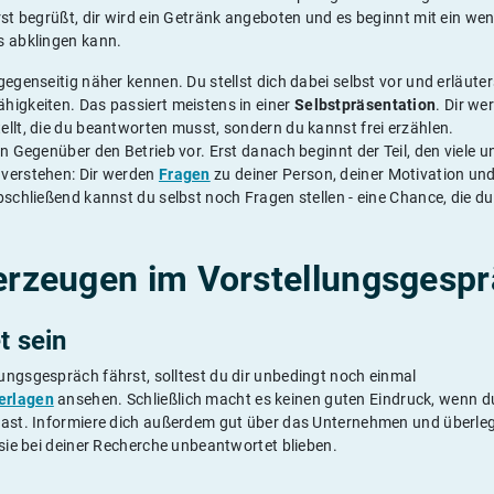
rst begrüßt, dir wird ein Getränk angeboten und es beginnt mit ein we
s abklingen kann.
gegenseitig näher kennen. Du stellst dich dabei selbst vor und erläuter
higkeiten. Das passiert meistens in einer
Selbstpräsentation
. Dir we
llt, die du beantworten musst, sondern du kannst frei erzählen.
in Gegenüber den Betrieb vor. Erst danach beginnt der Teil, den viele u
verstehen: Dir werden
Fragen
zu deiner Person, deiner Motivation un
bschließend kannst du selbst noch Fragen stellen - eine Chance, die d
rzeugen im Vorstellungsgesp
t sein
ungsgespräch fährst, solltest du dir unbedingt noch einmal
erlagen
ansehen. Schließlich macht es keinen guten Eindruck, wenn d
hast. Informiere dich außerdem gut über das Unternehmen und überlege
 sie bei deiner Recherche unbeantwortet blieben.