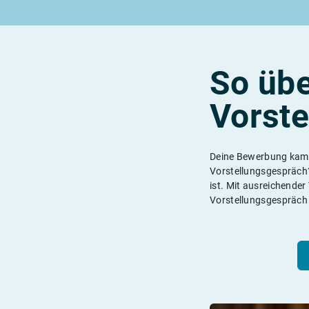
Rund um die Lehre
Rund um das duale Studium
Rund um Berufe
Lehrstellen 2026
Duale Studienplätze 2026
Lehrlingseinkommen
Alle Städte von A-Z
Duale Studiengänge von A-Z
Berufe nach Themen
Rechte in der Lehre
Alle Orte von A-Z
Alle Lehrberufe
So übe
Vorste
Deine Bewerbung kam b
Lass dich finden
Berufs-Check starten
Vorstellungsgespräch? 
ist. Mit ausreichender
Vorstellungsgespräch 