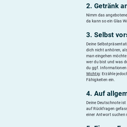
2. Getränk 
Nimm das angebotene Ge
da kann so ein Glas W
3. Selbst vor
Deine Selbstpräsentati
dich nicht anhören, al
man eingehen möchte u
wer du bist und was 
du ggf. Informationen
Wichtig
: Erzähle jedo
Fähigkeiten ein.
4. Auf allge
Deine Deutschnote ist 
auf Rückfragen gefass
einer Antwort suchen