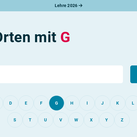
Lehre 2026
Orten mit
G
D
E
F
G
H
I
J
K
L
S
T
U
V
W
X
Y
Z