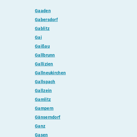
Gaaden
Gabersdorf
Gablitz
Gai
Gaißau
Gallbrunn
Gallizien
Gallneukirchen
Gallspach
Gallzein
Gamlitz
Gampern
Gänserndorf
Ganz
Gasen