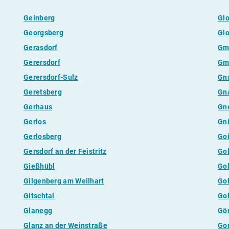
Geinberg
Glo
Georgsberg
Glo
Gerasdorf
Gm
Gerersdorf
Gm
Gerersdorf-Sulz
Gn
Geretsberg
Gn
Gerhaus
Gn
Gerlos
Gn
Gerlosberg
Goi
Gersdorf an der Feistritz
Go
Gießhübl
Go
Gilgenberg am Weilhart
Gol
Gitschtal
Go
Glanegg
Gö
Glanz an der Weinstraße
Gor