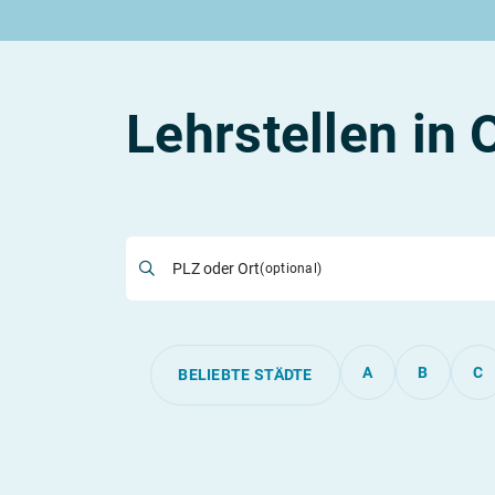
Rund um die Lehre
Rund um das duale Studium
Rund um Berufe
Lehrstellen 2026
Duale Studienplätze 2026
Lehrlingseinkommen
Alle Städte von A-Z
Duale Studiengänge von A-Z
Berufe nach Themen
Rechte in der Lehre
Alle Orte von A-Z
Alle Lehrberufe
Lehrstellen in 
Lass dich finden
Berufs-Check starten
PLZ oder Ort
(optional)
A
B
C
BELIEBTE STÄDTE