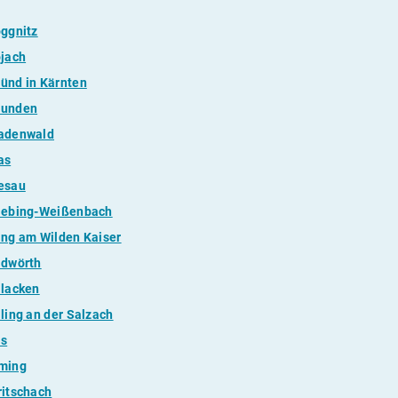
ggnitz
jach
ünd in Kärnten
unden
adenwald
as
esau
iebing-Weißenbach
ng am Wilden Kaiser
ldwörth
llacken
ling an der Salzach
ls
ming
itschach