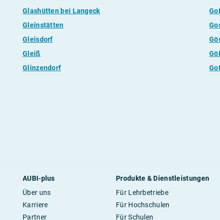
Glashütten bei Langeck
Go
Gleinstätten
Go
Gleisdorf
Gö
Gleiß
Gö
Glinzendorf
Got
AUBI-plus
Produkte & Dienstleistungen
Über uns
Für Lehrbetriebe
Karriere
Für Hochschulen
Partner
Für Schulen