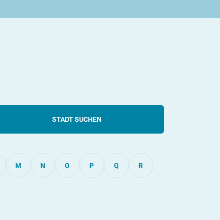
STADT SUCHEN
M
N
O
P
Q
R