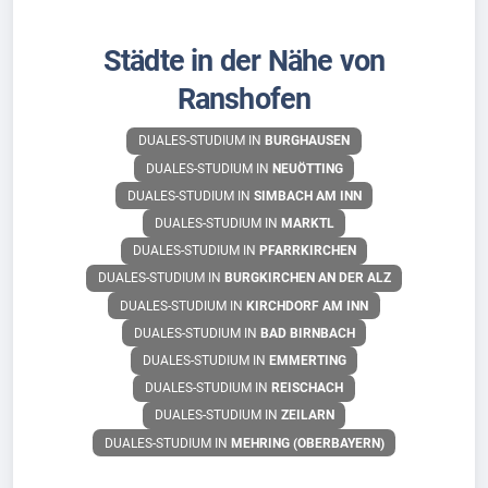
Städte in der Nähe von
Ranshofen
DUALES-STUDIUM IN
BURGHAUSEN
DUALES-STUDIUM IN
NEUÖTTING
DUALES-STUDIUM IN
SIMBACH AM INN
DUALES-STUDIUM IN
MARKTL
DUALES-STUDIUM IN
PFARRKIRCHEN
DUALES-STUDIUM IN
BURGKIRCHEN AN DER ALZ
DUALES-STUDIUM IN
KIRCHDORF AM INN
DUALES-STUDIUM IN
BAD BIRNBACH
DUALES-STUDIUM IN
EMMERTING
DUALES-STUDIUM IN
REISCHACH
DUALES-STUDIUM IN
ZEILARN
DUALES-STUDIUM IN
MEHRING (OBERBAYERN)