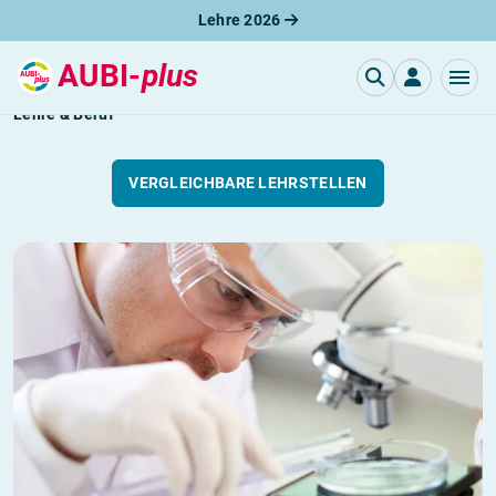
Lehre 2026
AUBI-
plus
Chemikant / Chemikantin
Lehre & Beruf
VERGLEICHBARE LEHRSTELLEN