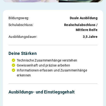
Bildungsweg:
Duale Ausbildung
Schul­abschluss:
Realschulabschluss /
Mittlere Reife
Ausbildungs­dauer:
3,5 Jahre
Deine Stärken
Technische Zusammenhänge verstehen
Gewissenhaft und präzise arbeiten
Informationen erfassen und Zusammenhänge
erkennen
1. Jahr
2. Jahr
3. Jahr
4. Jahr
Einstieg
Ausbildungs- und Einstiegs­gehalt
1 164 €
1 233 €
1 295 €
1 356 €
3 300 €