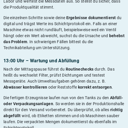
Labor und wertest die Messdaten aus. So stellst du sicher, dass
die Produktqualität stimmt.
Die einzelnen Schritte sowie deine
Ergebnisse dokumentierst
du
digital und trägst Werte ins Schichtprotokoll ein. Falls an einer
Maschine etwas nicht rundläuft, beispielsweise weil ein Ventil
hängt oder ein Wert abweicht, suchst du die Ursache und
behebst
das Problem
. In schwierigen Fällen bittest du die
Technikabteilung um Unterstützung.
13:00 Uhr – Wartung und Abfüllung
Nach der Mittagspause führst du
Routinechecks
durch. Das
heißt du wechselst Filter, prüfst Dichtungen und testest
Messgeräte. Auch Umweltaufgaben gehören dazu, z. B.
Abwässer kontrollieren
oder Reststoffe
korrekt entsorgen
.
Die fertigen Erzeugnisse laufen nun von den Tanks zu den
Abfüll-
oder Verpackungsanlagen
. So werden sie in der Produktionshalle
direkt für den Versand vorbereitet. Du überprüfst, ob alles
richtig
abgefüllt
wird, ob Etiketten stimmen und ob Maschinen sauber
laufen. Die verpackten Mengen dokumentierst du ebenfalls im
Schichtprotokoll.