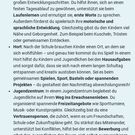
großen Entwicklungsschritten. Du hilfst ihnen, sich an einen
festen Tagesablauf zu gewöhnen, unterstützt sie beim
Laufenlernen
und ermutigst sie,
erste Worte
zu sprechen.
Außerdem förderst du spielerisch ihre
motorische und
sprachliche Entwicklung
. Gleichzeitig gibst du den Kindern viel
Nähe und Geborgenheit. Zum Beispiel beim Kuscheln, Trösten
oder gemeinsamen Entdecken.
Hort
: Nach der Schule brauchen Kinder einen Ort, an dem sie
sich wohlfühlen – und genau hier kommst du ins Spiel! In einem
Hort hilfst du Kindern und Jugendlichen bei den
Hausaufgaben
und sorgst dafür, dass sie sich nach einem langen Schultag
entspannen und kreativ austoben können. Sei es beim
gemeinsamen
Spielen, Sport, Basteln oder spannenden
Projekten
– du gestaltest den Nachmittag abwechslungsreich!
Jugendzentrum
: In einem Jugendzentrum begleitest du
Jugendliche auf ihrem
Weg ins Erwachsenenleben
. Du
organisierst spannende
Freizeitangebote
wie Sportturniere,
Musik- oder Kunstprojekte. Gleichzeitig bist du eine
Vertrauensperson
, die zuhört, wenn es um Freundschaften,
Schule oder Zukunftspläne geht. Du stärkst das Miteinander,
unterstützt bei Konflikten, hilfst bei der ersten
Bewerbung
und