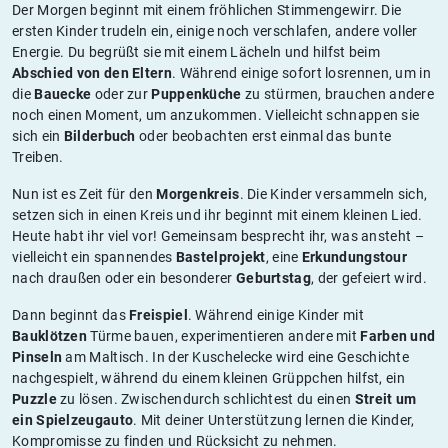
Der Morgen beginnt mit einem fröhlichen Stimmengewirr. Die
ersten Kinder trudeln ein, einige noch verschlafen, andere voller
Energie. Du begrüßt sie mit einem Lächeln und hilfst beim
Abschied von den Eltern
. Während einige sofort losrennen, um in
die
Bauecke
oder zur
Puppenküche
zu stürmen, brauchen andere
noch einen Moment, um anzukommen. Vielleicht schnappen sie
sich ein
Bilderbuch
oder beobachten erst einmal das bunte
Treiben.
Nun ist es Zeit für den
Morgenkreis
. Die Kinder versammeln sich,
setzen sich in einen Kreis und ihr beginnt mit einem kleinen Lied.
Heute habt ihr viel vor! Gemeinsam besprecht ihr, was ansteht –
vielleicht ein spannendes
Bastelprojekt
, eine
Erkundungstour
nach draußen oder ein besonderer
Geburtstag
, der gefeiert wird.
Dann beginnt das
Freispiel
. Während einige Kinder mit
Bauklötzen
Türme bauen, experimentieren andere mit
Farben und
Pinseln
am Maltisch. In der Kuschelecke wird eine Geschichte
nachgespielt, während du einem kleinen Grüppchen hilfst, ein
Puzzle
zu lösen. Zwischendurch schlichtest du einen
Streit um
ein Spielzeugauto
. Mit deiner Unterstützung lernen die Kinder,
Kompromisse zu finden und Rücksicht zu nehmen.