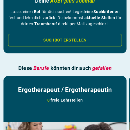
Deine
AUBI-plus Jobmail
Lass deinen
Bot
für dich suchen! Lege deine
Suchkriterien
fest und lehn dich zurück. Du bekommst
aktuelle Stellen
für
deinen
Traumberuf
direkt per Mail zugeschickt.
SUCHBOT ERSTELLEN
Diese
Berufe
könnten dir auch
gefallen
Ergotherapeut / Ergotherapeutin
0
freie Lehrstellen