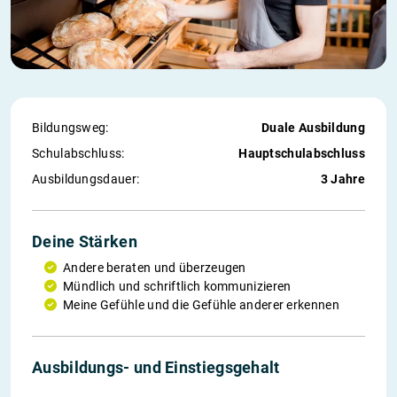
Bildungsweg:
Duale Ausbildung
Schul­abschluss:
Hauptschulabschluss
Ausbildungs­dauer:
3 Jahre
Deine Stärken
Andere beraten und überzeugen
Mündlich und schriftlich kommunizieren
Meine Gefühle und die Gefühle anderer erkennen
1. Jahr
2. Jahr
3. Jahr
Einstieg
Ausbildungs- und Einstiegs­gehalt
890 €
980 €
1 040 €
2 500 €