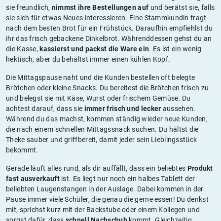
sie freundlich,
nimmst ihre Bestellungen auf
und berätst sie, falls
sie sich für etwas Neues interessieren. Eine Stammkundin fragt
nach dem besten Brot für ein Frühstück. Daraufhin empfiehlst du
ihr das frisch gebackene Dinkelbrot. Währenddessen gehst du an
die Kasse,
kassierst und packst die Ware ein
. Es ist ein wenig
hektisch, aber du behältst immer einen kühlen Kopf.
Die Mittagspause naht und die Kunden bestellen oft belegte
Brötchen oder kleine Snacks. Du bereitest die Brötchen frisch zu
und belegst sie mit Käse, Wurst oder frischem Gemüse. Du
achtest darauf, dass sie
immer frisch und lecker
aussehen.
Während du das machst, kommen ständig wieder neue Kunden,
die nach einem schnellen Mittagssnack suchen. Du hältst die
Theke sauber und griffbereit, damit jeder sein Lieblingsstück
bekommt.
Gerade läuft alles rund, als dir auffällt, dass ein beliebtes
Produkt
fast ausverkauft
ist. Es liegt nur noch ein halbes Tablett der
beliebten Laugenstangen in der Auslage. Dabei kommen in der
Pause immer viele Schüler, die genau die gerne essen! Du denkst
mit, sprichst kurz mit der Backstube oder einem Kollegen und
sorgst dafür, dass
schnell Nachschub
kommt. Gleichzeitig