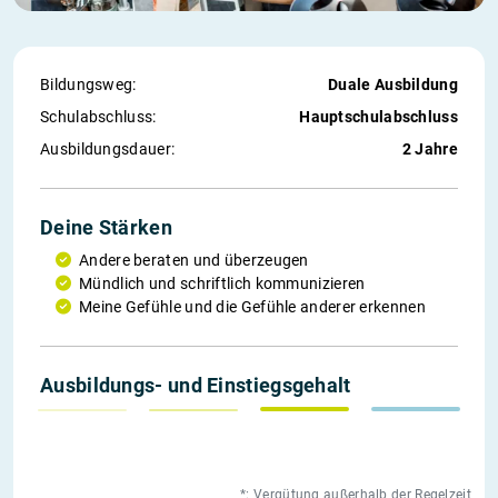
Bildungsweg:
Duale Ausbildung
Schul­abschluss:
Hauptschulabschluss
Ausbildungs­dauer:
2 Jahre
Deine Stärken
Andere beraten und überzeugen
Mündlich und schriftlich kommunizieren
Meine Gefühle und die Gefühle anderer erkennen
1. Jahr
2. Jahr
*weitere
Einstieg
Ausbildungs- und Einstiegs­gehalt
956 €
1 005 €
1 260 €
2 584 €
*: Vergütung außerhalb der Regelzeit