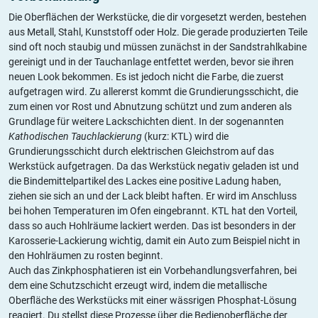
Die Oberflächen der Werkstücke, die dir vorgesetzt werden, bestehen
aus Metall, Stahl, Kunststoff oder Holz. Die gerade produzierten Teile
sind oft noch staubig und müssen zunächst in der Sandstrahlkabine
gereinigt und in der Tauchanlage entfettet werden, bevor sie ihren
neuen Look bekommen. Es ist jedoch nicht die Farbe, die zuerst
aufgetragen wird. Zu allererst kommt die Grundierungsschicht, die
zum einen vor Rost und Abnutzung schützt und zum anderen als
Grundlage für weitere Lackschichten dient. In der sogenannten
Kathodischen Tauchlackierung
(kurz: KTL) wird die
Grundierungsschicht durch elektrischen Gleichstrom auf das
Werkstück aufgetragen. Da das Werkstück negativ geladen ist und
die Bindemittelpartikel des Lackes eine positive Ladung haben,
ziehen sie sich an und der Lack bleibt haften. Er wird im Anschluss
bei hohen Temperaturen im Ofen eingebrannt. KTL hat den Vorteil,
dass so auch Hohlräume lackiert werden. Das ist besonders in der
Karosserie-Lackierung wichtig, damit ein Auto zum Beispiel nicht in
den Hohlräumen zu rosten beginnt.
Auch das Zinkphosphatieren ist ein Vorbehandlungsverfahren, bei
dem eine Schutzschicht erzeugt wird, indem die metallische
Oberfläche des Werkstücks mit einer wässrigen Phosphat-Lösung
reagiert. Du stellst diese Prozesse über die Bedienoberfläche der