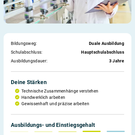
Bildungsweg:
Duale Ausbildung
Schul­abschluss:
Hauptschulabschluss
Ausbildungs­dauer:
3 Jahre
Deine Stärken
Technische Zusammenhänge verstehen
Handwerklich arbeiten
Gewissenhaft und präzise arbeiten
1. Jahr
2. Jahr
3. Jahr
*weitere
Einstieg
Ausbildungs- und Einstiegs­gehalt
1 168 €
1 233 €
1 323 €
1 553 €
2 822 €