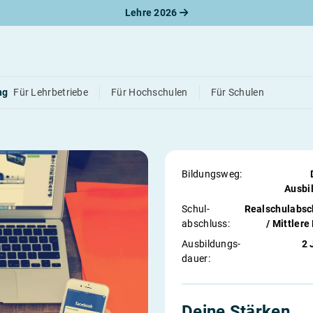
Lehre 2026
etäranwärter/in
ng
Für Lehrbetriebe
Für Hochschulen
Für Schulen
Bildungsweg:
Ausbi
Schul­
Realschulabsc
abschluss:
/ Mittlere
Ausbildungs­
2 
dauer:
Deine Stärken