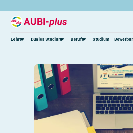
AUBI-
plus
Regierungssekr
Lehre
Duales Studium
Berufe
Studium
Bewerbu
Lehre & Beruf
Rund um die Lehre
Rund um das duale Studium
Rund um Berufe
Lehrstellen 2026
Duale Studienplätze 2026
Lehrlingseinkommen
Alle Städte von A-Z
Duale Studiengänge von A-Z
Berufe nach Themen
Rechte in der Lehre
Alle Orte von A-Z
Alle Lehrberufe
Lass dich finden
Berufs-Check starten