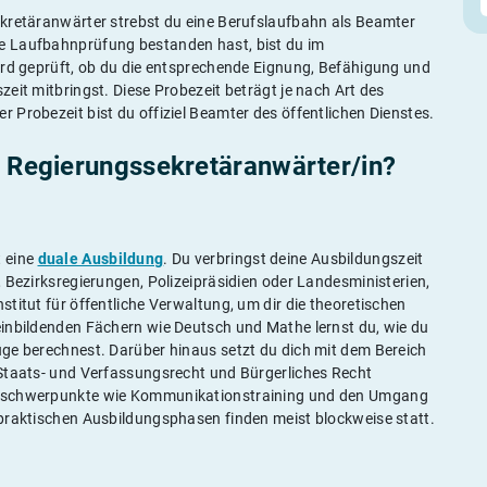
ekretäranwärter strebst du eine Berufslaufbahn als Beamter
e Laufbahnprüfung bestanden hast, bist du im
ird geprüft, ob du die entsprechende Eignung, Befähigung und
eit mitbringst. Diese Probezeit beträgt je nach Art des
 Probezeit bist du offiziel Beamter des öffentlichen Dienstes.
s Regierungssekretäranwärter/in?
t eine
duale Ausbildung
. Du verbringst deine Ausbildungszeit
 Bezirksregierungen, Polizeipräsidien oder Landesministerien,
titut für öffentliche Verwaltung, um dir die theoretischen
einbildenden Fächern wie Deutsch und Mathe lernst du, wie du
ge berechnest. Darüber hinaus setzt du dich mit dem Bereich
 Staats- und Verfassungsrecht und Bürgerliches Recht
gsschwerpunkte wie Kommunikationstraining und den Umgang
praktischen Ausbildungsphasen finden meist blockweise statt.