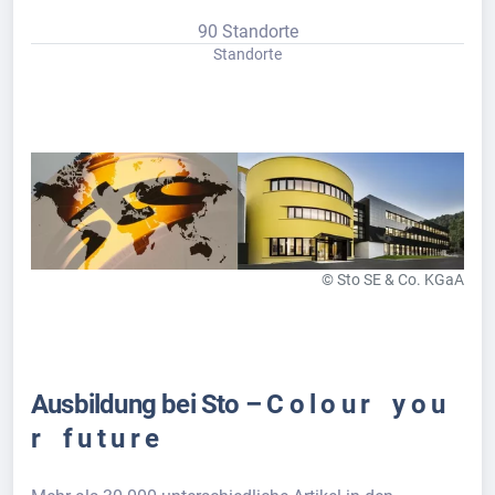
90 Standorte
Standorte
© Sto SE & Co. KGaA
Ausbildung bei Sto – C o l o u r y o u
r f u t u r e