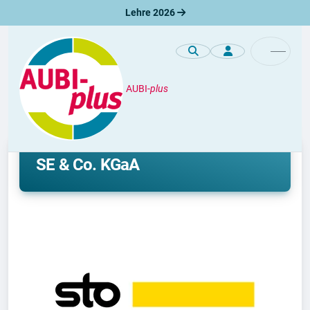
Lehre 2026
AUBI-
plus
Unternehmen
Lehre und duales Studium bei Sto
SE & Co. KGaA