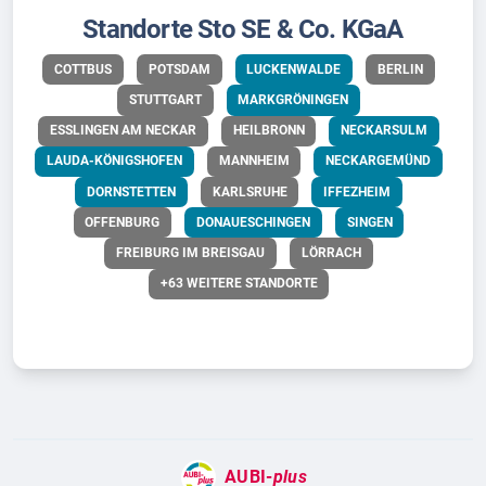
Standorte Sto SE & Co. KGaA
COTTBUS
POTSDAM
LUCKENWALDE
BERLIN
STUTTGART
MARKGRÖNINGEN
ESSLINGEN AM NECKAR
HEILBRONN
NECKARSULM
LAUDA-KÖNIGSHOFEN
MANNHEIM
NECKARGEMÜND
DORNSTETTEN
KARLSRUHE
IFFEZHEIM
OFFENBURG
DONAUESCHINGEN
SINGEN
FREIBURG IM BREISGAU
LÖRRACH
+63 WEITERE STANDORTE
AUBI-
plus