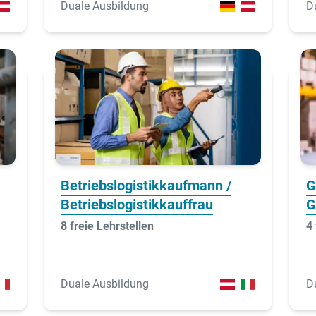
Duale Ausbildung
D
Betriebslogistikkaufmann /
G
Betriebslogistikkauffrau
G
8 freie Lehrstellen
4 
Duale Ausbildung
D