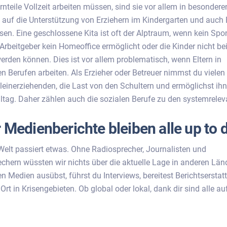
nteile Vollzeit arbeiten müssen, sind sie vor allem in besondere
n, auf die Unterstützung von Erziehern im Kindergarten und auch 
en. Eine geschlossene Kita ist oft der Alptraum, wenn kein Sp
 Arbeitgeber kein Homeoffice ermöglicht oder die Kinder nicht be
erden können. Dies ist vor allem problematisch, wenn Eltern in
n Berufen arbeiten. Als Erzieher oder Betreuer nimmst du vielen 
leinerziehenden, die Last von den Schultern und ermöglichst ih
Alltag. Daher zählen auch die sozialen Berufe zu den systemrelev
 Medienberichte bleiben alle up to 
 Welt passiert etwas. Ohne Radiosprecher, Journalisten und
chern wüssten wir nichts über die aktuelle Lage in anderen Lä
en Medien ausübst, führst du Interviews, bereitest Berichtsersta
r Ort in Krisengebieten. Ob global oder lokal, dank dir sind alle a