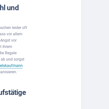
hl und
chen leider oft
ass vor allem
 Angst vor
t ihrem
die Regale
 ab und sorgst
elskaufmann
anisieren.
ufstätige