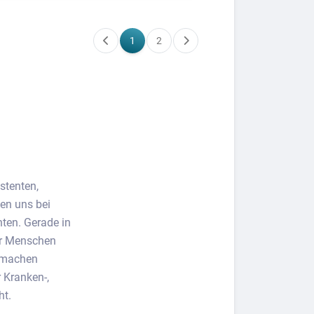
1
2
stenten,
fen uns bei
ten. Gerade in
ler Menschen
e machen
r Kranken-,
ht.