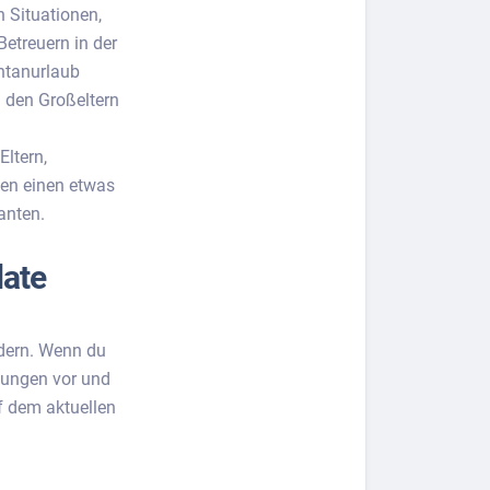
n Situationen,
Betreuern in der
ontanurlaub
i den Großeltern
Eltern,
nen einen etwas
anten.
date
ndern. Wenn du
ttungen vor und
uf dem aktuellen