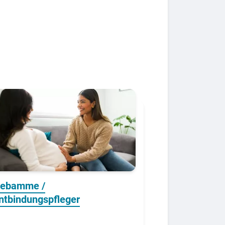
ebamme /
ntbindungspfleger