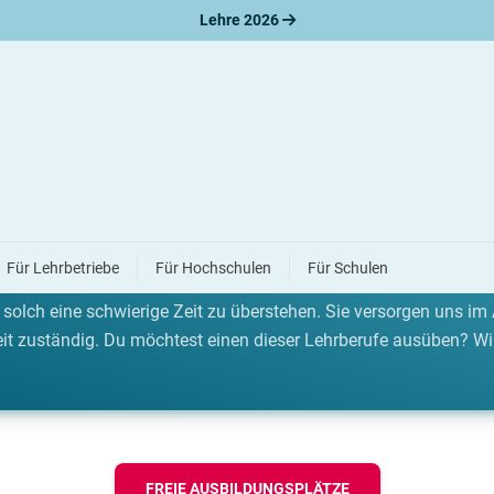
Lehre 2026
erufe
Für Lehrbetriebe
Für Hochschulen
Für Schulen
ona-Krise, sind wir ganz besonders auf die Unterstützung vieler
solch eine schwierige Zeit zu überstehen. Sie versorgen uns im 
it zuständig. Du möchtest einen dieser Lehrberufe ausüben? Wir s
FREIE AUSBILDUNGSPLÄTZE