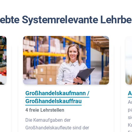
iebte Systemrelevante Lehrbe
Großhandelskaufmann /
A
Großhandelskauffrau
Au
p
4 freie Lehrstellen
s
Die Kernaufgaben der
K
Großhandelskaufleute sind der