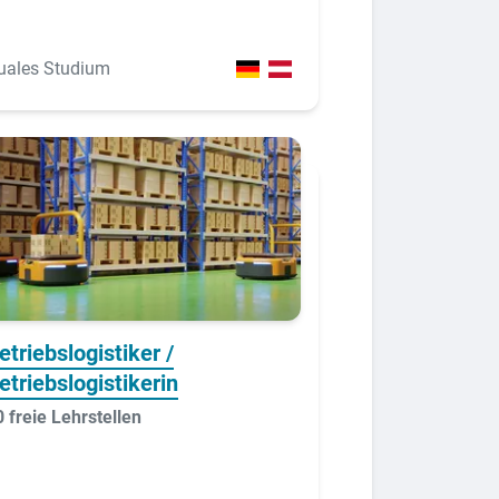
uales Studium
etriebslogistiker /
etriebslogistikerin
0 freie Lehrstellen