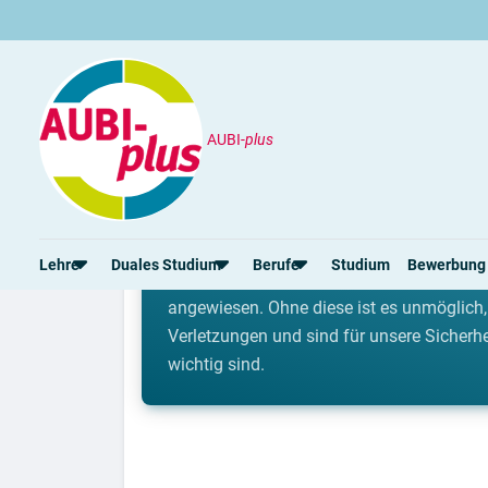
AUBI-
plus
Lehrberufe
Systemrelevante Lehrberufe
Systemrelevante Lehrb
Lehre
Duales Studium
Berufe
Studium
Bewerbung
In besonderen Situationen, wie in der Cor
angewiesen. Ohne diese ist es unmöglich, 
Verletzungen und sind für unsere Sicherhe
Rund um die Lehre
Rund um das duale Studium
Rund um Berufe
wichtig sind.
Lehrstellen 2026
Duale Studienplätze 2026
Lehrlingseinkommen
Alle Städte von A-Z
Duale Studiengänge von A-Z
Berufe nach Themen
Rechte in der Lehre
Alle Orte von A-Z
Alle Lehrberufe