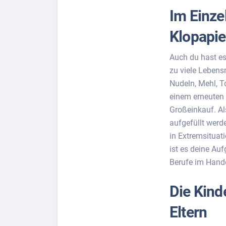
Im Einze
Klopapie
Auch du hast es
zu viele Lebens
Nudeln, Mehl, T
einem erneuten 
Großeinkauf. A
aufgefüllt werd
in Extremsituat
ist es deine Au
Berufe im Hande
Die Kinde
Eltern