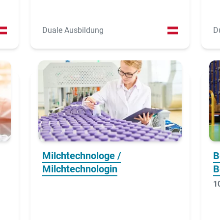
Duale Ausbildung
D
Milchtechnologe /
B
Milchtechnologin
B
1